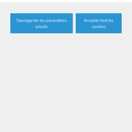
Location vacances
Sauvegarder les paramètres
Accepter tout les
Galerie photo
Carte
actuels
cookies