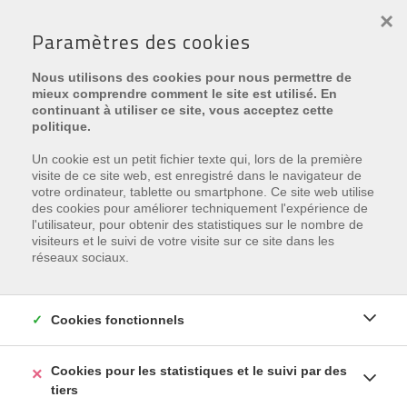
×
Paramètres des cookies
Nous utilisons des cookies pour nous permettre de
mieux comprendre comment le site est utilisé. En
continuant à utiliser ce site, vous acceptez cette
politique.
Comment pouvons-nous vous
Un cookie est un petit fichier texte qui, lors de la première
visite de ce site web, est enregistré dans le navigateur de
aider ?
votre ordinateur, tablette ou smartphone. Ce site web utilise
des cookies pour améliorer techniquement l'expérience de
l'utilisateur, pour obtenir des statistiques sur le nombre de
Vous êtes à la recherche d’une résidence de
visiteurs et le suivi de votre visite sur ce site dans les
réseaux sociaux.
vacances à Oostduinkerke à acheter ou à louer ?
Nous nous ferons un plaisir de vous accompagner
à trouver le studio, l’appartement, le logement ou
Cookies fonctionnels
la villa fait.e pour vous ?..
Contactez Immo Plaza
ou remplissez le formulaire. Nous vous
Cookies pour les statistiques et le suivi par des
contacterons sous peu !
tiers