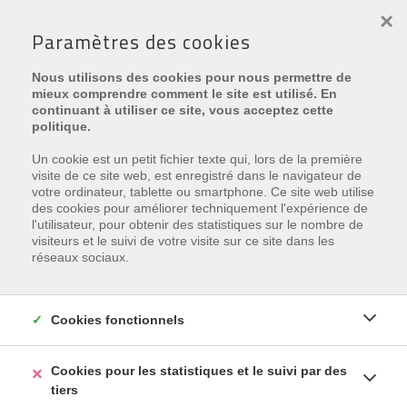
×
Paramètres des cookies
Nous utilisons des cookies pour nous permettre de
mieux comprendre comment le site est utilisé. En
continuant à utiliser ce site, vous acceptez cette
politique.
Nouvelles
Un cookie est un petit fichier texte qui, lors de la première
visite de ce site web, est enregistré dans le navigateur de
votre ordinateur, tablette ou smartphone. Ce site web utilise
des cookies pour améliorer techniquement l'expérience de
Il n'y a aucune actualité à afficher pour le moment.
l'utilisateur, pour obtenir des statistiques sur le nombre de
visiteurs et le suivi de votre visite sur ce site dans les
réseaux sociaux.
Cookies fonctionnels
BV IMMO PLAZA ODK
Cookies pour les statistiques et le suivi par des
BE 0763.768.793
•
IJslandplein 15
•
8670 Oostduinkerke
•
tiers