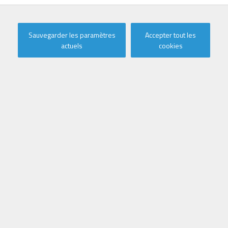
À vendre
Sauvegarder les paramètres
Accepter tout les
Galerie photo
Carte
actuels
cookies
NOUVEAU