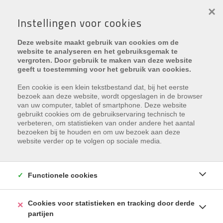
×
Instellingen voor cookies
Deze website maakt gebruik van cookies om de
website te analyseren en het gebruiksgemak te
vergroten. Door gebruik te maken van deze website
geeft u toestemming voor het gebruik van cookies.
Uw eigendom verkopen zonder
Een cookie is een klein tekstbestand dat, bij het eerste
kopzorgen
bezoek aan deze website, wordt opgeslagen in de browser
van uw computer, tablet of smartphone. Deze website
gebruikt cookies om de gebruikservaring technisch te
verbeteren, om statistieken van onder andere het aantal
Wilt u uw eigendom verkopen in en
bezoeken bij te houden en om uw bezoek aan deze
website verder op te volgen op sociale media.
rond
Oostduinkerke
? Immo Plaza helpt u om uw
woning of appartement aan de Belgische kust te
verkopen aan de beste prijs en binnen uw
Functionele cookies
vooropgestelde timing. Met andere woorden: zonder
kopzorgen voor u! Door onze jarenlange ervaring
Cookies voor statistieken en tracking door derde
weten we perfect hoe we uw vastgoed in de kijker
partijen
moeten zetten om de juiste kopers te bereiken. U kunt