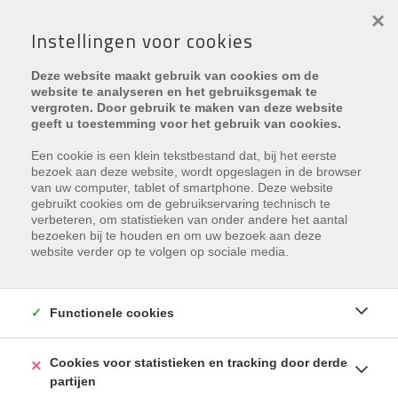
×
Instellingen voor cookies
Deze website maakt gebruik van cookies om de
website te analyseren en het gebruiksgemak te
vergroten. Door gebruik te maken van deze website
geeft u toestemming voor het gebruik van cookies.
Vacatures
> Spontaan solliciteren
Een cookie is een klein tekstbestand dat, bij het eerste
bezoek aan deze website, wordt opgeslagen in de browser
van uw computer, tablet of smartphone. Deze website
Spontaan solliciteren
gebruikt cookies om de gebruikservaring technisch te
verbeteren, om statistieken van onder andere het aantal
bezoeken bij te houden en om uw bezoek aan deze
website verder op te volgen op sociale media.
Wil jij ons team vervoegen?
Overtuig ons met je motivatie in onderstaand formulier, we
nemen zo snel mogelijk contact met je op.
Functionele cookies
Cookies voor statistieken en tracking door derde
partijen