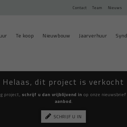
Contact
Team
Nieuws
uur
Te koop
Nieuwbouw
Jaarverhuur
Synd
Helaas, dit project is verkocht
ig project,
schrijf u dan vrijblijvend in
op onze nieuwsbrief 
aanbod
.
SCHRIJF U IN