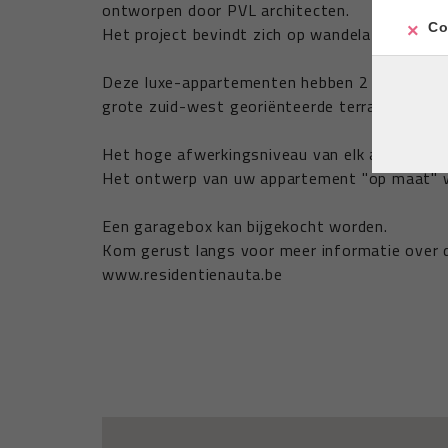
ontworpen door PVL architecten.
Co
Het project bevindt zich op wandelafstand van
Deze luxe-appartementen hebben 2 of 3 slaap
grote zuid-west georiënteerde terrassen.
Het hoge afwerkingsniveau van elk apparteme
Het ontwerp van uw appartement "op maat" 
Een garagebox kan bijgekocht worden.
Kom gerust langs voor meer informatie over di
www.residentienauta.be