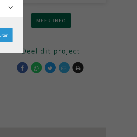
MEER INFO
uiten
Deel dit project