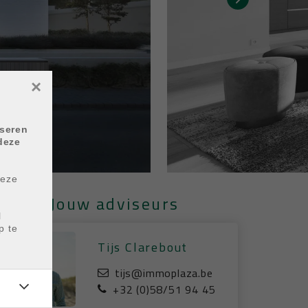
×
yseren
deze
deze
Jouw adviseurs
l
p te
Tijs Clarebout
tijs@immoplaza.be
+32 (0)58/51 94 45