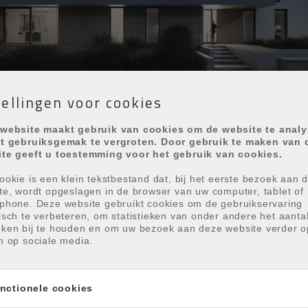
tellingen voor cookies
website maakt gebruik van cookies om de website te anal
t gebruiksgemak te vergroten. Door gebruik te maken van 
te geeft u toestemming voor het gebruik van cookies.
ookie is een klein tekstbestand dat, bij het eerste bezoek aan 
te, wordt opgeslagen in de browser van uw computer, tablet of
phone. Deze website gebruikt cookies om de gebruikservaring
AUTA TE
isch te verbeteren, om statistieken van onder andere het aanta
ken bij te houden en om uw bezoek aan deze website verder o
n op sociale media.
nctionele cookies
 met slechts 6 appartementen en 1 penthouse,