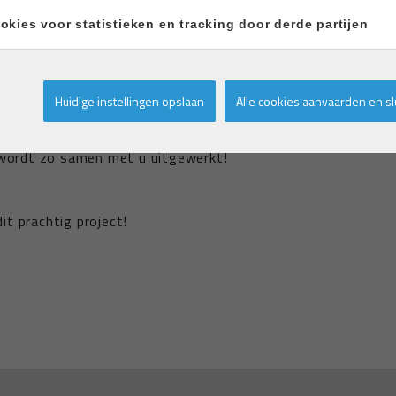
okies voor statistieken en tracking door derde partijen
 het strand en de duinen.
kamers, een ruime leefruimte met open keuken en
Huidige instellingen opslaan
Alle cookies aanvaarden en sl
nt wordt bepaald in samenspraak met de koper.
wordt zo samen met u uitgewerkt!
t prachtig project!