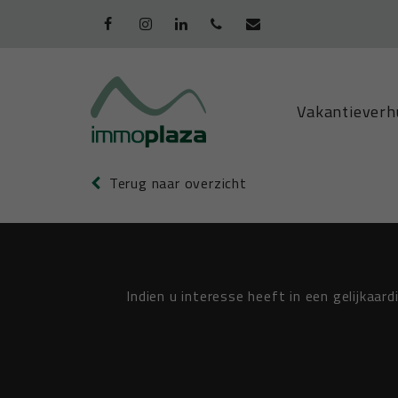
+32 (0)58/51
Vakantieverh
94 45
Terug naar overzicht
Indien u interesse heeft in een gelijkaard