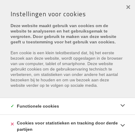
×
Instellingen voor cookies
Deze website maakt gebruik van cookies om de
website te analyseren en het gebruiksgemak te
vergroten. Door gebruik te maken van deze website
geeft u toestemming voor het gebruik van cookies.
Nieuws
> Plug-and-play-installaties in de VME –
Nieuwe uitdagingen voor mede-eigendom
Een cookie is een klein tekstbestand dat, bij het eerste
bezoek aan deze website, wordt opgeslagen in de browser
van uw computer, tablet of smartphone. Deze website
gebruikt cookies om de gebruikservaring technisch te
Plug-and-play-installaties in de
verbeteren, om statistieken van onder andere het aantal
bezoeken bij te houden en om uw bezoek aan deze
VME – Nieuwe uitdagingen voor
website verder op te volgen op sociale media.
mede-eigendom
donderdag 27 maart 2025
Functionele cookies
Op het CIB Syndiccongres van 20 maart 2025 werden de
Cookies voor statistieken en tracking door derde
implicaties van plug & play zonnepanelen voor een VME door
partijen