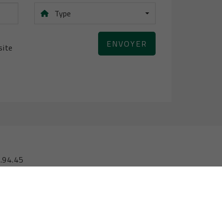
Type
ENVOYER
site
.94.45
stitut professionnel des agents immobiliers, rue du
gium numéro de police 730.390.160
Disclaimer
•
Privacy policy
•
Cookie policy