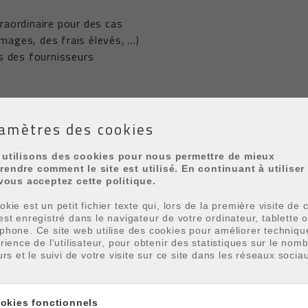
raordinaire pour des cas
ages, des frais élevés, …)
s des fournisseurs
nses et en informer les copropriétaires
amètres des cookies
our dépenses imprévues
utilisons des cookies pour nous permettre de mieux
endre comment le site est utilisé. En continuant à utiliser
en justice (par exemple dans les actions
 vous acceptez cette politique.
andes en justice)
kie est un petit fichier texte qui, lors de la première visite de c
ement, une maison à Oostduinkerke ?
est enregistré dans le navigateur de votre ordinateur, tablette 
phone. Ce site web utilise des cookies pour améliorer techniq
érience de l'utilisateur, pour obtenir des statistiques sur le nom
urs et le suivi de votre visite sur ce site dans les réseaux socia
sidence secondaire sur
s permet de passer des
okies fonctionnels