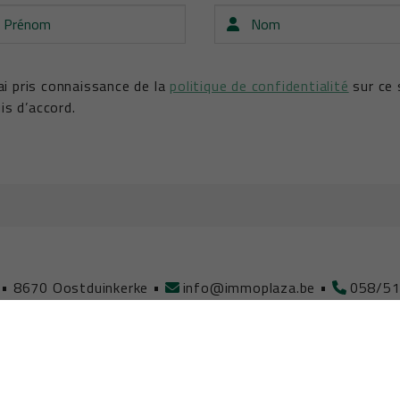
nom
Nom
’ai pris connaissance de la
politique de confidentialité
sur ce 
is d’accord.
5
•
8670 Oostduinkerke
•
info@immoplaza.be
•
058/51
ilier IPI Belgique; sous le numéro 512.761
•
Autorité de surveillance : In
ologique de l’IPI
•
RC professionnelle et cautionnement via SA AXA Bel