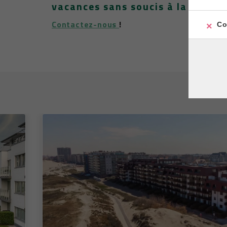
vacances sans soucis à la côte b
Contactez-nous
!
Co