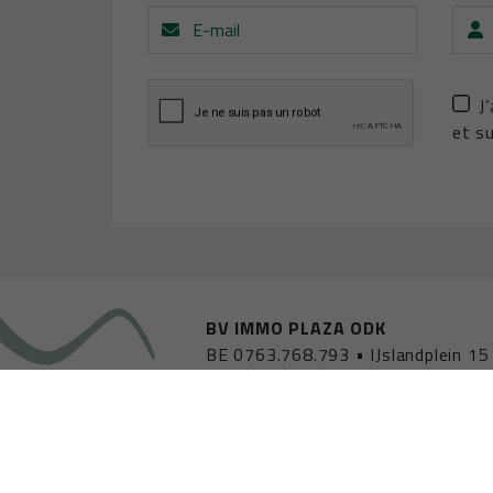
E-
Pré
mail
J
et su
BV IMMO PLAZA ODK
BE 0763.768.793
•
IJslandplein 1
Agent immobilier agréé - intermédiaire et syndic immob
Luxembourg 16 B, 1000 Bruxelles
•
Soumis au code déont
2026 Immoplaza
•
Developed by Zabun