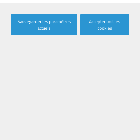
Sauvegarder les paramètres
Accepter tout les
actuels
cookies
Appartement sur la place Astrid à
Oostduinkerke-Bad
Dans un emplacement unique, en plein cœur d'Oostduinkerke-
Bad, cet appartement récemment rénové de 109 m² se
trouve directement sur la digue. À l'origine une boutique, la
propriété a été transformée avec attention aux détails et
des matériaux de haute qualité pour en faire un espace de vie
élégant et prêt à emménager.