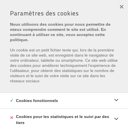
×
Paramètres des cookies
Nous utilisons des cookies pour nous permettre de
mieux comprendre comment le site est utilisé. En
continuant à utiliser ce site, vous acceptez cette
politique.
Un cookie est un petit fichier texte qui, lors de la première
visite de ce site web, est enregistré dans le navigateur de
votre ordinateur, tablette ou smartphone. Ce site web utilise
Malheureusement, cette
des cookies pour améliorer techniquement l'expérience de
l'utilisateur, pour obtenir des statistiques sur le nombre de
propriété est vendu
visiteurs et le suivi de votre visite sur ce site dans les
réseaux sociaux.
Inscrivez-vous et nous vous tenons courante de nos
offres nouvelles, correspondant à vos critères.
Cookies fonctionnels
INSCRIVEZ-VOUS
Cookies pour les statistiques et le suivi par des
tiers