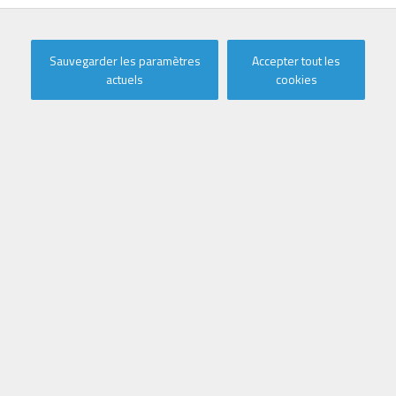
Sauvegarder les paramètres
Accepter tout les
actuels
cookies
Appartement a vendre À
Oostduinkerke
Général
Adresse:
Karthuizerduinenweg 11
Oostduinkerke