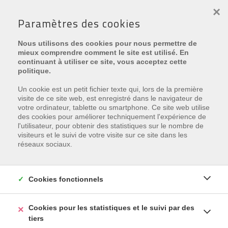
×
Paramètres des cookies
PROJET:
LAYLINE RESIDENCE
Nous utilisons des cookies pour nous permettre de
mieux comprendre comment le site est utilisé. En
continuant à utiliser ce site, vous acceptez cette
politique.
Un cookie est un petit fichier texte qui, lors de la première
€ 775.000
visite de ce site web, est enregistré dans le navigateur de
votre ordinateur, tablette ou smartphone. Ce site web utilise
des cookies pour améliorer techniquement l'expérience de
Karthuizerduinenweg 11 , 8670 Oostduinkerke
l'utilisateur, pour obtenir des statistiques sur le nombre de
Ref.
LAYLINE RESIDENCE 00.01
visiteurs et le suivi de votre visite sur ce site dans les
réseaux sociaux.
Ajouter aux favoris
Cookies fonctionnels
Cookies pour les statistiques et le suivi par des
tiers