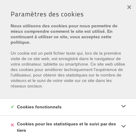
×
Paramètres des cookies
PROJET:
RES. NAVITA I
Nous utilisons des cookies pour nous permettre de
mieux comprendre comment le site est utilisé. En
continuant à utiliser ce site, vous acceptez cette
politique.
Un cookie est un petit fichier texte qui, lors de la première
visite de ce site web, est enregistré dans le navigateur de
votre ordinateur, tablette ou smartphone. Ce site web utilise
Malheureusement, cette
des cookies pour améliorer techniquement l'expérience de
l'utilisateur, pour obtenir des statistiques sur le nombre de
propriété est vendu
visiteurs et le suivi de votre visite sur ce site dans les
réseaux sociaux.
Inscrivez-vous et nous vous tenons courante de nos
offres nouvelles, correspondant à vos critères.
Cookies fonctionnels
INSCRIVEZ-VOUS
Cookies pour les statistiques et le suivi par des
tiers