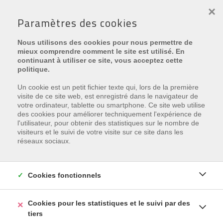
×
Paramètres des cookies
PROJET:
EAST DUNE
Nous utilisons des cookies pour nous permettre de
mieux comprendre comment le site est utilisé. En
continuant à utiliser ce site, vous acceptez cette
politique.
Un cookie est un petit fichier texte qui, lors de la première
visite de ce site web, est enregistré dans le navigateur de
votre ordinateur, tablette ou smartphone. Ce site web utilise
Malheureusement, cette
des cookies pour améliorer techniquement l'expérience de
l'utilisateur, pour obtenir des statistiques sur le nombre de
propriété est vendu
visiteurs et le suivi de votre visite sur ce site dans les
réseaux sociaux.
Inscrivez-vous et nous vous tenons courante de nos
offres nouvelles, correspondant à vos critères.
Cookies fonctionnels
INSCRIVEZ-VOUS
Cookies pour les statistiques et le suivi par des
tiers