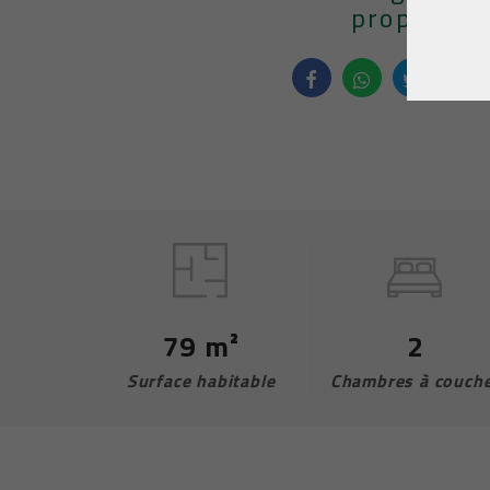
propriété
79 m²
2
Surface habitable
Chambres à couch