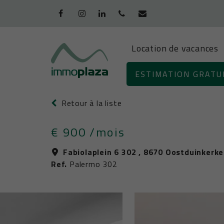
Location de vacances
+32 (0)58/51
ESTIMATION GRATU
94 45
Retour à la liste
€ 900
/mois
Fabiolaplein 6 302 , 8670 Oostduinkerke
Ref.
Palermo 302