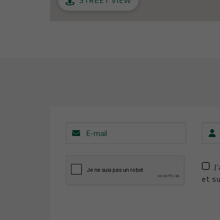
E-
Pré
mail
J
et su