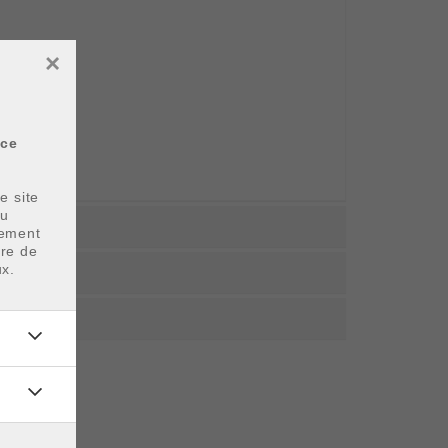
×
 ce
e site
ou
uement
bre de
ux.