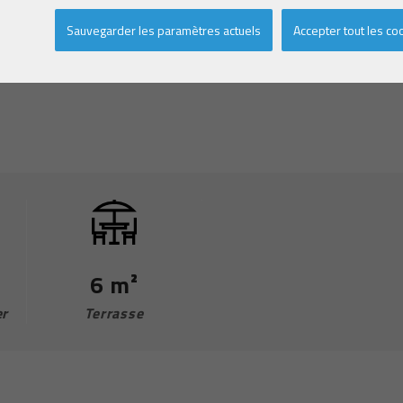
Sauvegarder les paramètres actuels
Accepter tout les co
6 m²
er
Terrasse