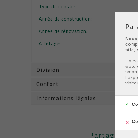
Type de constr.:
Année de construction:
Par
Année de rénovation:
Nous 
A l'étage:
compr
site,
Un coo
web, 
Division
smart
l'exp
Confort
visite
Informations légales
Co
Co
Partager cet