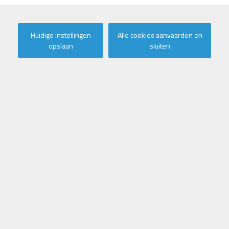
Huidige instellingen
Alle cookies aanvaarden en
opslaan
sluiten
NIEUWBOUWPROJECT RESIDENTIE
RACHEL – OOSTDUINKERKE
Een unieke woongelegenheid aan de Belgische kust.
Gelegen in het hart van Oostduinkerke biedt Residentie
Rachel een perfecte combinatie van hedendaags comfort,
een kwalitatieve afwerking en een topligging vlak bij zee.
Wonen in Oostduinkerke, hier geniet u van de unieke