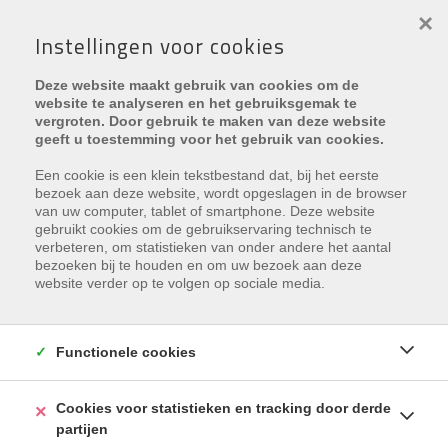
×
Instellingen voor cookies
PROJECT:
RACHEL
Deze website maakt gebruik van cookies om de
website te analyseren en het gebruiksgemak te
vergroten. Door gebruik te maken van deze website
geeft u toestemming voor het gebruik van cookies.
Een cookie is een klein tekstbestand dat, bij het eerste
€ 449 000
bezoek aan deze website, wordt opgeslagen in de browser
van uw computer, tablet of smartphone. Deze website
gebruikt cookies om de gebruikservaring technisch te
Dorpsstraat 41 00.01 , 8670 Oostduinkerke
verbeteren, om statistieken van onder andere het aantal
Ref.
Rachel 00.01
bezoeken bij te houden en om uw bezoek aan deze
website verder op te volgen op sociale media.
Toevoegen aan favorieten
Functionele cookies
Cookies voor statistieken en tracking door derde
partijen