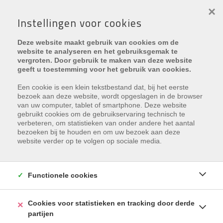
×
Instellingen voor cookies
Deze website maakt gebruik van cookies om de
website te analyseren en het gebruiksgemak te
vergroten. Door gebruik te maken van deze website
geeft u toestemming voor het gebruik van cookies.
Een cookie is een klein tekstbestand dat, bij het eerste
bezoek aan deze website, wordt opgeslagen in de browser
van uw computer, tablet of smartphone. Deze website
Helaas, dit pand is verhuurd
gebruikt cookies om de gebruikservaring technisch te
verbeteren, om statistieken van onder andere het aantal
bezoeken bij te houden en om uw bezoek aan deze
Indien u interesse heeft in een gelijkaardig pand,
schrijf u
website verder op te volgen op sociale media.
dan in
op onze nieuwsbrief en blijf op de hoogte van ons
recentste aanbod
.
Functionele cookies
SCHRIJF U IN
Cookies voor statistieken en tracking door derde
partijen