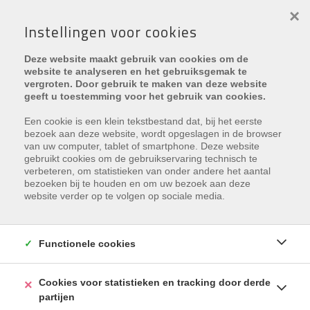
×
Instellingen voor cookies
Deze website maakt gebruik van cookies om de
website te analyseren en het gebruiksgemak te
vergroten. Door gebruik te maken van deze website
geeft u toestemming voor het gebruik van cookies.
Een cookie is een klein tekstbestand dat, bij het eerste
bezoek aan deze website, wordt opgeslagen in de browser
van uw computer, tablet of smartphone. Deze website
Helaas, dit pand is verhuurd
gebruikt cookies om de gebruikservaring technisch te
verbeteren, om statistieken van onder andere het aantal
bezoeken bij te houden en om uw bezoek aan deze
Indien u interesse heeft in een gelijkaardig pand,
schrijf u
website verder op te volgen op sociale media.
dan in
op onze nieuwsbrief en blijf op de hoogte van ons
recentste aanbod
.
Functionele cookies
SCHRIJF U IN
Cookies voor statistieken en tracking door derde
partijen