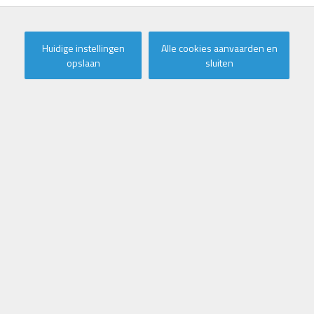
Te koop
Huidige instellingen
Alle cookies aanvaarden en
Galerij
Kaart
opslaan
sluiten