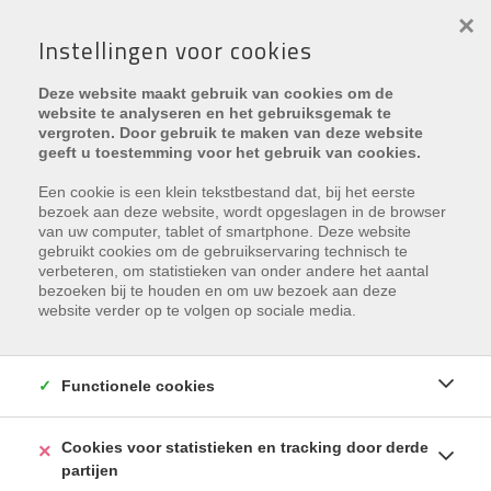
×
Instellingen voor cookies
Deze website maakt gebruik van cookies om de
website te analyseren en het gebruiksgemak te
vergroten. Door gebruik te maken van deze website
geeft u toestemming voor het gebruik van cookies.
Een cookie is een klein tekstbestand dat, bij het eerste
bezoek aan deze website, wordt opgeslagen in de browser
€ 750
/maand
van uw computer, tablet of smartphone. Deze website
gebruikt cookies om de gebruikservaring technisch te
Zandzeggelaan 8 0202 , 8670 Oostduinkerke
verbeteren, om statistieken van onder andere het aantal
bezoeken bij te houden en om uw bezoek aan deze
Ref.
PLAZA Y25
website verder op te volgen op sociale media.
Toevoegen aan favorieten
Functionele cookies
Cookies voor statistieken en tracking door derde
partijen