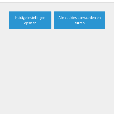
Huidige instellingen
Alle cookies aanvaarden en
opslaan
sluiten
Zonnige studio op wandelafstand
van de zee in Oostduinkerke
Deze aangename en volledig gemeubelde studio, gelegen op
slechts een steenworp van het strand, wordt op jaarbasis
verhuurd. Ze bevindt zich op de tweede verdieping van een
kleinschalige residentie met lift.
De studio is praktisch ingedeeld met een inkom en slaaphoek,