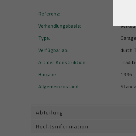
Oostdu
Referenz:
Garage
Verhandlungsbasis:
Verkau
Type:
Garag
Verfügbar ab:
durch 
Art der Konstruktion:
Traditi
Baujahr:
1996
Allgemeinzustand:
Standa
Abteilung
Rechtsinformation