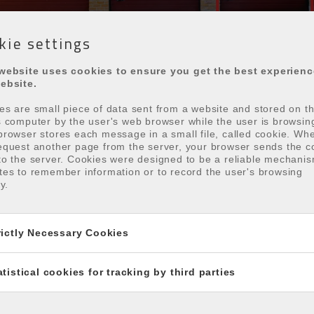
kie settings
website uses cookies to ensure you get the best experien
ebsite.
es are small piece of data sent from a website and stored on t
s computer by the user's web browser while the user is browsin
browser stores each message in a small file, called cookie. Wh
equest another page from the server, your browser sends the c
to the server. Cookies were designed to be a reliable mechanis
tes to remember information or to record the user's browsing
ty.
Oostduinkerke
rictly Necessary Cookies
atistical cookies for tracking by third parties
 I Laan 19