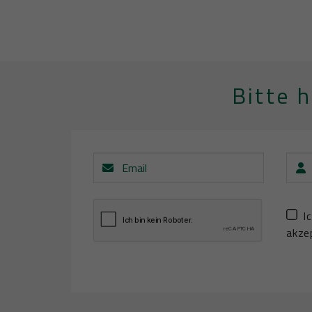
Bitte 
Email
Vorn
I
akzep