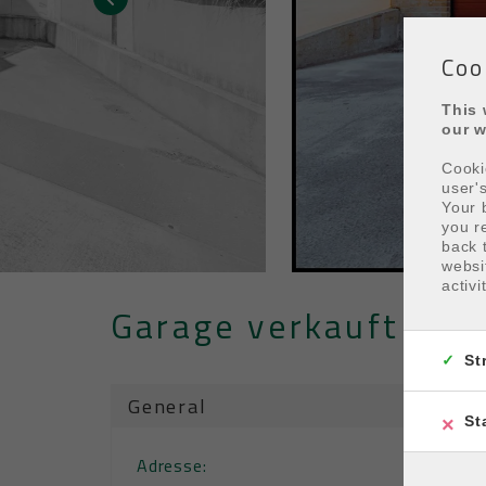
Coo
This 
our w
Cooki
user'
Your 
you r
back 
websi
activi
Garage verkauft in 
St
General
St
Adresse:
Albert