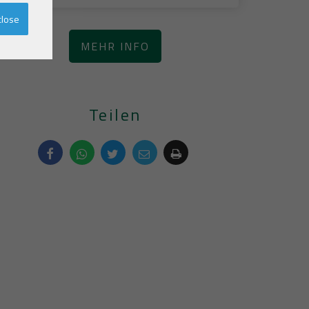
close
MEHR INFO
Teilen