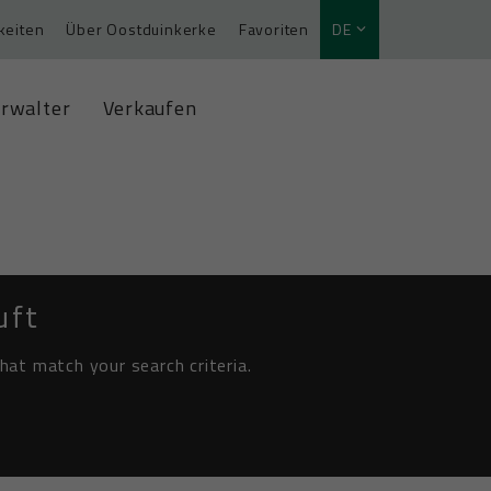
keiten
Über Oostduinkerke
Favoriten
DE
rwalter
Verkaufen
uft
hat match your search criteria.