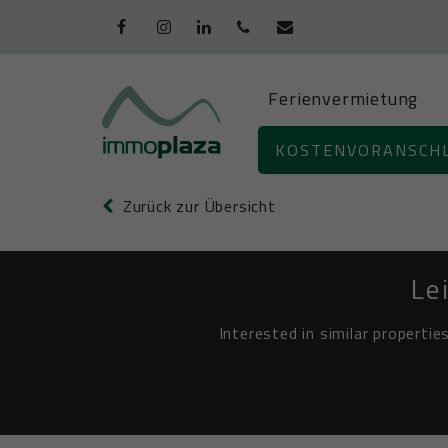
Ferienvermietung
+32 (0)58/51
KOSTENVORANSCH
94 45
Zurück zur Übersicht
Le
Interested in similar properti