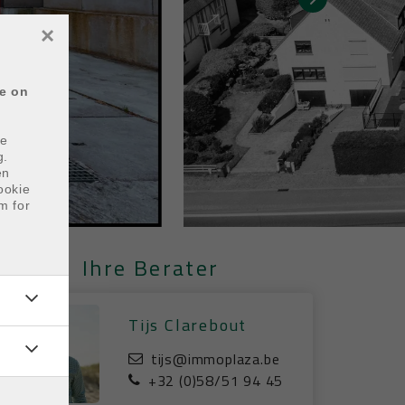
×
ce on
he
g.
en
ookie
m for
Ihre Berater
Tijs Clarebout
tijs@immoplaza.be
+32 (0)58/51 94 45