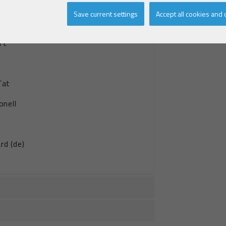
inkerke
Save current settings
Accept all cookies and 
 - Res. ONS LIEVEKE
ft
e
Tat
onell
rd (de)