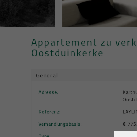
Appartement zu verk
Oostduinkerke
General
Adresse:
Karth
Oostd
Referenz:
LAYLI
Verhandlungsbasis:
€ 775
Type:
Appar