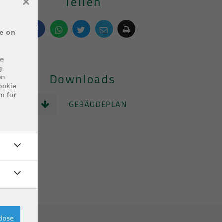
Teilen
×
ce on
he
g.
Downloads
en
ookie
m for
GEBÄUDEPLAN
close