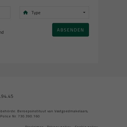
Type
ABSENDEN
nd
.94.45
sbehörde: Beroepsinstituut van Vastgoedmakelaars,
Police Nr. 730.390.160
Disclaimer
•
Privacy policy
•
Cookie policy