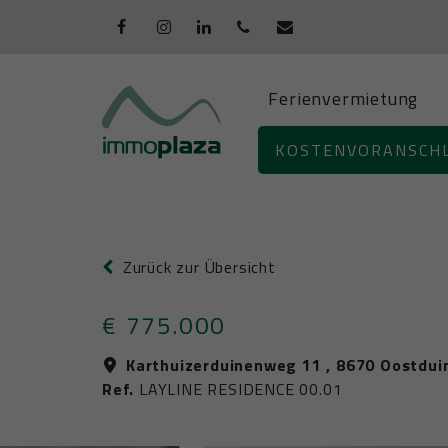
Ferienvermietung
+32 (0)58/51
KOSTENVORANSCH
94 45
Zurück zur Übersicht
€ 775.000
Karthuizerduinenweg 11 , 8670 Oostdui
Ref.
LAYLINE RESIDENCE 00.01