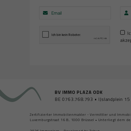
Email
Vorn
I
akzep
BV IMMO PLAZA ODK
BE 0763.768.793
•
IJslandplein 1
Zertifizierter Immobilienmakler - Vermittler und Immo
Luxemburgstraat 16 B, 1000 Brüssel
•
Unterliegt dem de
2026 Immoplaza
•
Developed by Zabun