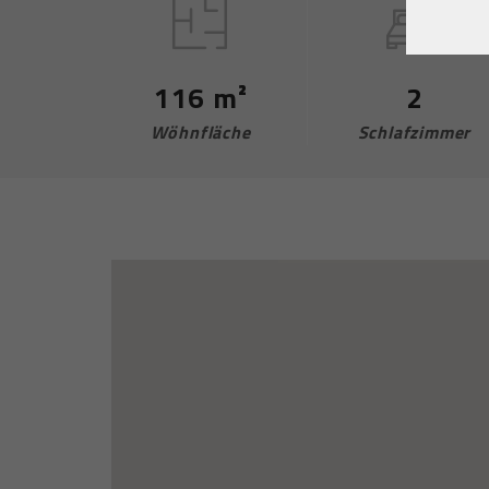
116 m²
2
Wöhnfläche
Schlafzimmer