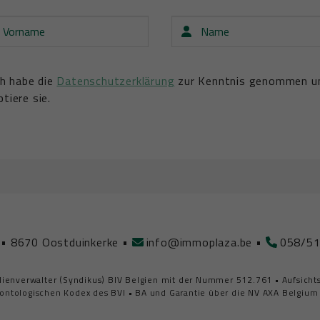
ame
Name
ch habe die
Datenschutzerklärung
zur Kenntnis genommen u
tiere sie.
5
•
8670 Oostduinkerke
•
info@immoplaza.be
•
058/51
bilienverwalter (Syndikus) BIV Belgien mit der Nummer 512.761
•
Aufsicht
ontologischen Kodex des BVI
•
BA und Garantie über die NV AXA Belgium 