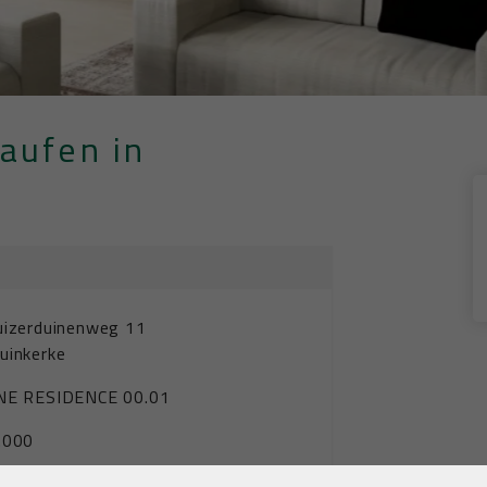
aufen in
uizerduinenweg 11
uinkerke
NE RESIDENCE 00.01
.000
tement