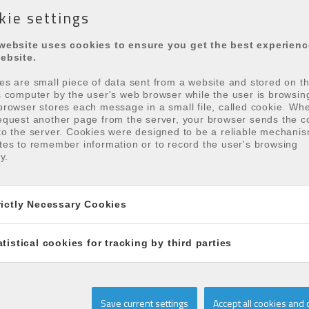
kie settings
bereit
website uses cookies to ensure you get the best experien
²
ebsite.
ionell
es are small piece of data sent from a website and stored on t
s computer by the user's web browser while the user is browsin
browser stores each message in a small file, called cookie. Wh
equest another page from the server, your browser sends the c
to the server. Cookies were designed to be a reliable mechanis
tes to remember information or to record the user's browsing
ty.
 finish (de)
rictly Necessary Cookies
atistical cookies for tracking by third parties
Save current settings
Accept all cookies and 