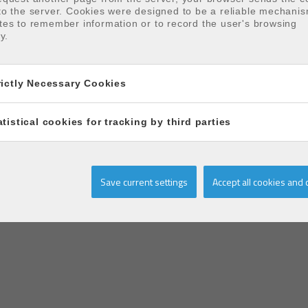
to the server. Cookies were designed to be a reliable mechanis
tes to remember information or to record the user's browsing
ty.
rictly Necessary Cookies
5
•
8670 Oostduinkerke
•
info@immoplaza.be
•
058/51
atistical cookies for tracking by third parties
bilienverwalter (Syndikus) BIV Belgien mit der Nummer 512.761
•
Aufsicht
ontologischen Kodex des BVI
•
BA und Garantie über die NV AXA Belgium 
Save current settings
Accept all cookies and 