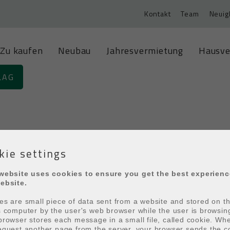
Kontakt
Team
Neuig
Zu kaufen
Neubau
Jahresvermietung
Hausve
LAG
kie settings
Name
website uses cookies to ensure you get the best experien
 die
Datenschutzerklärung
zur Kenntnis genommen und akzep
ebsite.
es are small piece of data sent from a website and stored on t
s computer by the user's web browser while the user is browsin
browser stores each message in a small file, called cookie. Wh
equest another page from the server, your browser sends the c