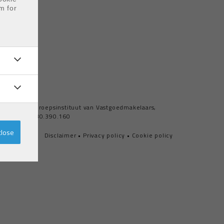
m for
.94.45
sbehörde: Beroepsinstituut van Vastgoedmakelaars,
Police Nr. 730.390.160
close
Disclaimer
•
Privacy policy
•
Cookie policy