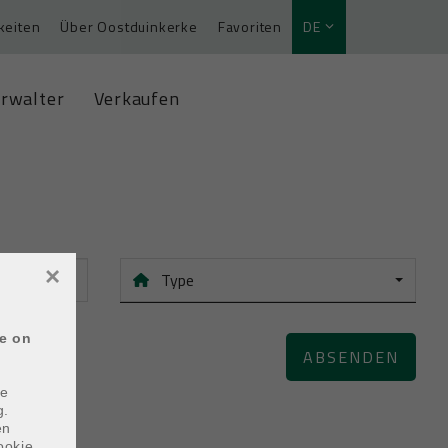
keiten
Über Oostduinkerke
Favoriten
DE
rwalter
Verkaufen
×
Type
ce on
tiere sie.
ABSENDEN
he
g.
en
ookie