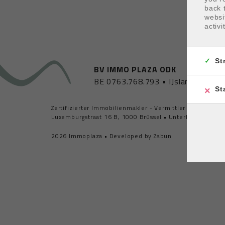
back 
websi
activi
St
BV IMMO PLAZA ODK
BE 0763.768.793
•
IJslandplein 1
St
Zertifizierter Immobilienmakler - Vermittler und Immo
Luxemburgstraat 16 B, 1000 Brüssel
•
Unterliegt dem de
2026 Immoplaza
•
Developed by Zabun